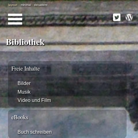
layout: -
minimal
-
decadent
-
Bibliothek
Freie Inhalte
Bilder
Musik
Video und Film
eBooks
Buch schreiben