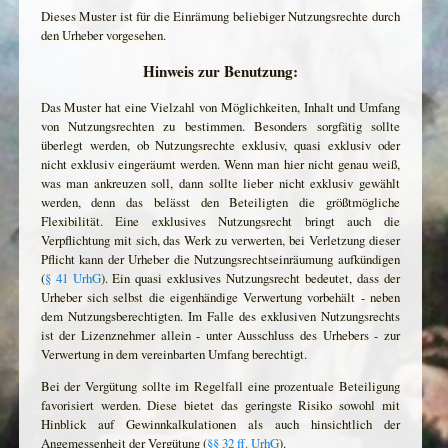
Dieses Muster ist für die Einrämung beliebiger Nutzungsrechte durch
den Urheber vorgesehen.
Hinweis zur Benutzung:
Das Muster hat eine Vielzahl von Möglichkeiten, Inhalt und Umfang
von Nutzungsrechten zu bestimmen. Besonders sorgfätig sollte
überlegt werden, ob Nutzungsrechte exklusiv, quasi exklusiv oder
nicht exklusiv eingeräumt werden. Wenn man hier nicht genau weiß,
was man ankreuzen soll, dann sollte lieber nicht exklusiv gewählt
werden, denn das belässt den Beteiligten die größtmögliche
Flexibilität. Eine exklusives Nutzungsrecht bringt auch die
Verpflichtung mit sich, das Werk zu verwerten, bei Verletzung dieser
Pflicht kann der Urheber die Nutzungsrechtseinräumung aufkündigen
(
§ 41 UrhG
). Ein quasi exklusives Nutzungsrecht bedeutet, dass der
Urheber sich selbst die eigenhändige Verwertung vorbehält - neben
dem Nutzungsberechtigten. Im Falle des exklusiven Nutzungsrechts
ist der Lizenznehmer allein - unter Ausschluss des Urhebers - zur
Verwertung in dem vereinbarten Umfang berechtigt.
Bei der Vergütung sollte im Regelfall eine prozentuale Beteiligung
favorisiert werden. Diese bietet das geringste Risiko sowohl mit
Hinblick auf Gewinnkalkulationen als auch hinsichtlich der
Angemessenheit der Vergütung (
§§ 32 ff. UrhG
).